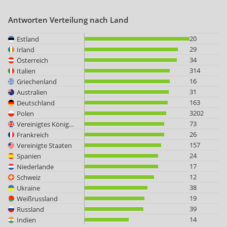
Antworten Verteilung nach Land
20
Estland
29
Irland
34
Österreich
314
Italien
16
Griechenland
31
Australien
163
Deutschland
3202
Polen
73
Vereinigtes Königreich
26
Frankreich
157
Vereinigte Staaten
24
Spanien
17
Niederlande
12
Schweiz
38
Ukraine
19
Weißrussland
39
Russland
14
Indien