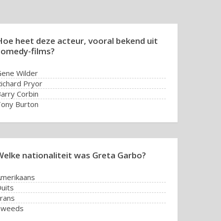
Hoe heet deze acteur, vooral bekend uit
comedy-films?
ene Wilder
ichard Pryor
arry Corbin
ony Burton
Welke nationaliteit was Greta Garbo?
merikaans
uits
rans
Zweeds