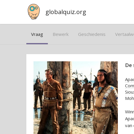
globalquiz.org
Vraag
Bewerk
Geschiedenis
Vertaalw
De 
Apa
Com
Siou
Moh
Winn
Apac
van 