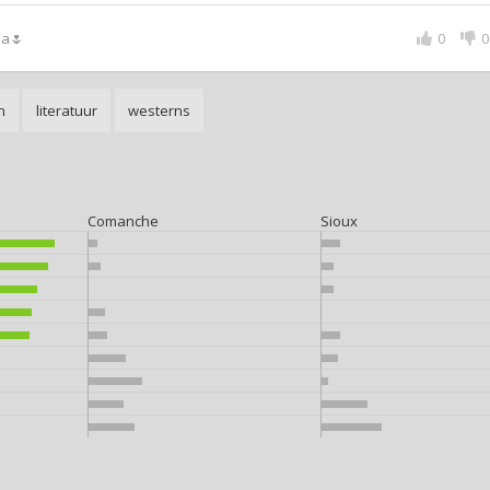
a🌷
0
0
n
literatuur
westerns
Comanche
Sioux