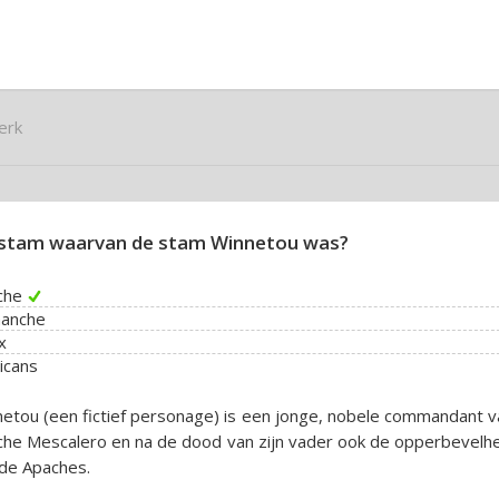
erk
stam waarvan de stam Winnetou was?
che
anche
x
icans
etou (een fictief personage) is een jonge, nobele commandant v
he Mescalero en na de dood van zijn vader ook de opperbevelh
de Apaches.