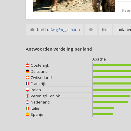
Ksen
Karl-Ludwig Poggemann
film
Indiane
Antwoorden verdeling per land
Apache
Oostenrijk
Duitsland
Zwitserland
Frankrijk
Polen
Verenigd Koninkrijk
Nederland
Italië
Spanje