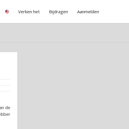
Verken het
Bijdragen
Aanmelden
an de
ebber