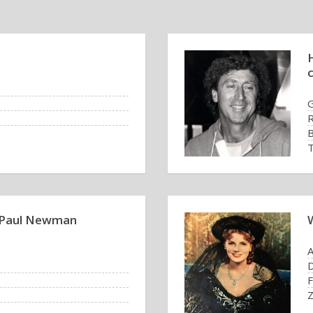
G
R
B
T
s Paul Newman
A
D
F