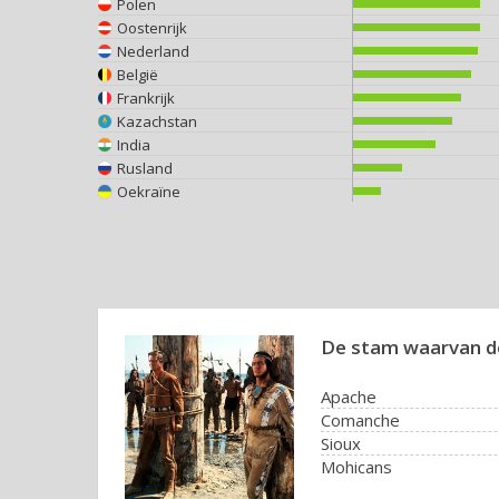
Polen
Oostenrijk
Nederland
België
Frankrijk
Kazachstan
India
Rusland
Oekraïne
De stam waarvan d
Apache
Comanche
Sioux
Mohicans