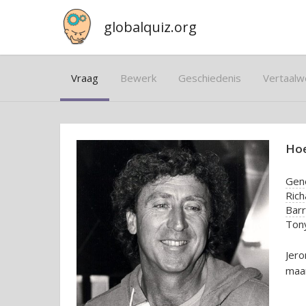
globalquiz.org
Vraag
Bewerk
Geschiedenis
Vertaalw
Hoe
Gen
Rich
Barr
Ton
Jer
maar