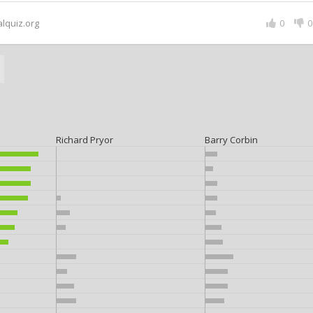
alquiz.org
0
0
Richard Pryor
Barry Corbin