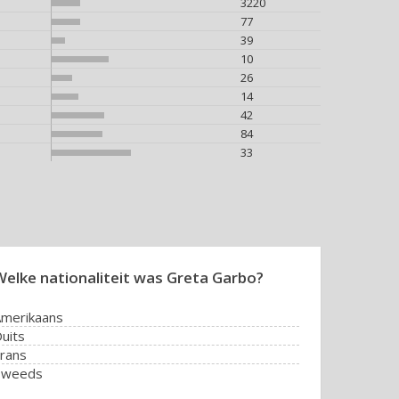
3220
77
39
10
26
14
42
84
33
Welke nationaliteit was Greta Garbo?
merikaans
uits
rans
Zweeds