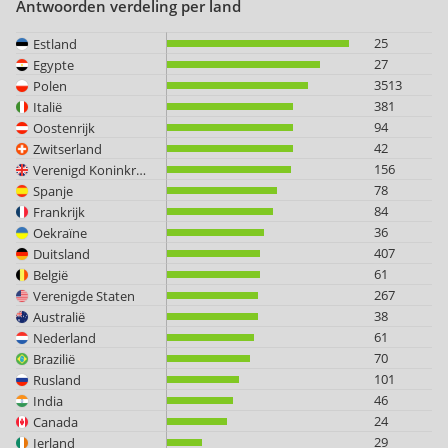
Antwoorden verdeling per land
25
Estland
27
Egypte
3513
Polen
381
Italië
94
Oostenrijk
42
Zwitserland
156
Verenigd Koninkrijk
78
Spanje
84
Frankrijk
36
Oekraïne
407
Duitsland
61
België
267
Verenigde Staten
38
Australië
61
Nederland
70
Brazilië
101
Rusland
46
India
24
Canada
29
Ierland