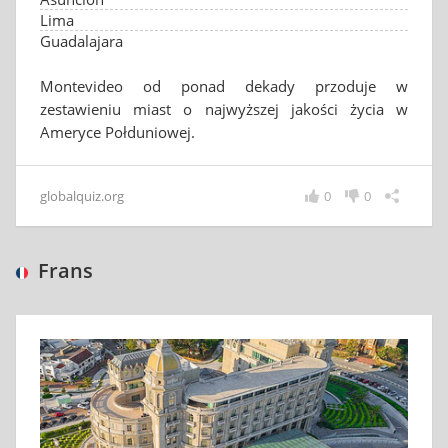
Lima
Guadalajara
Montevideo od ponad dekady przoduje w
zestawieniu miast o najwyższej jakości życia w
Ameryce Połduniowej.
globalquiz.org
0
0
Frans