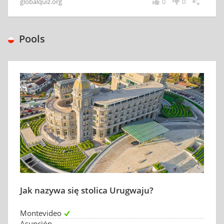
globalquiz.org
0
0
Pools
Jak nazywa się stolica Urugwaju?
Montevideo
Asunción