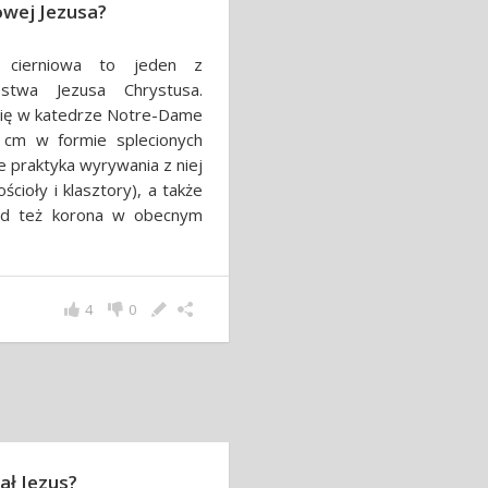
iowej Jezusa?
 cierniowa to jeden z
ństwa Jezusa Chrystusa.
 się w katedrze Notre-Dame
 cm w formie splecionych
e praktyka wyrywania z niej
ościoły i klasztory), a także
tąd też korona w obecnym
4
0
ał Jezus?