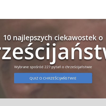
10 najlepszych ciekawostek o
ze­ści­jań­s
Wybrane spośród 227 pytań o chrześcijaństwie
QUIZ O CHRZEŚCIJAŃSTWIE