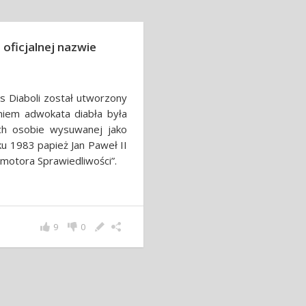
o oficjalnej nazwie
s Diaboli został utworzony
niem adwokata diabła była
ch osobie wysuwanej jako
ku 1983 papież Jan Paweł II
motora Sprawiedliwości”.
9
0