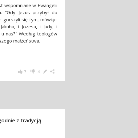
jest wspomniane w Ewangelii
h: "Gdy Jezus przybył do
 gorszyli się tym, mówiąc:
Jakuba, i Jozesa, i Judy, i
aj u nas?" Według teologów
wszego małżeństwa.
7
-4
odnie z tradycją