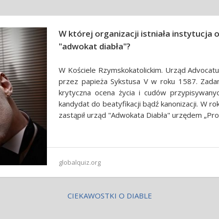
W której organizacji istniała instytucja 
"adwokat diabła"?
W Kościele Rzymskokatolickim. Urząd Advocatu
przez papieża Sykstusa V w roku 1587. Zada
krytyczna ocena życia i cudów przypisywany
kandydat do beatyfikacji bądź kanonizacji. W ro
zastąpił urząd "Adwokata Diabła" urzędem „Pro
globalquiz.org
CIEKAWOSTKI O DIABLE