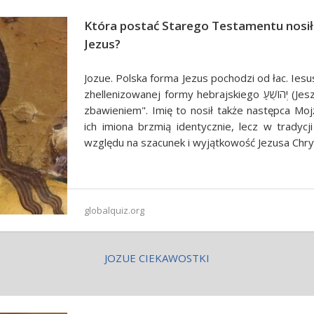
Która postać Starego Testamentu nosiła
Jezus?
Jozue. Polska forma Jezus pochodzi od łac. Iesu
zhellenizowanej formy hebrajskiego יְהוֹשֻׁעַ (Jeszua), co znaczy "Jahwe jest
zbawieniem". Imię to nosił także następca Moj
ich imiona brzmią identycznie, lecz w tradycj
względu na szacunek i wyjątkowość Jezusa Chry
globalquiz.org
JOZUE CIEKAWOSTKI