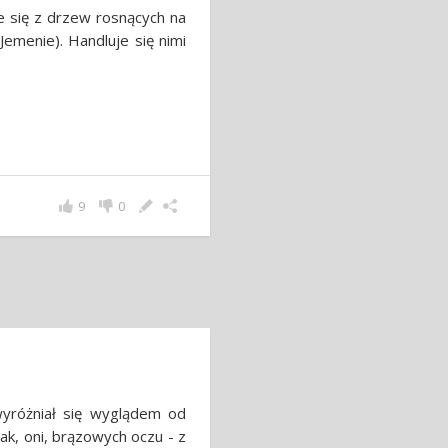
 się z drzew rosnących na
emenie). Handluje się nimi
9
0
wyróżniał się wyglądem od
ak, oni, brązowych oczu - z