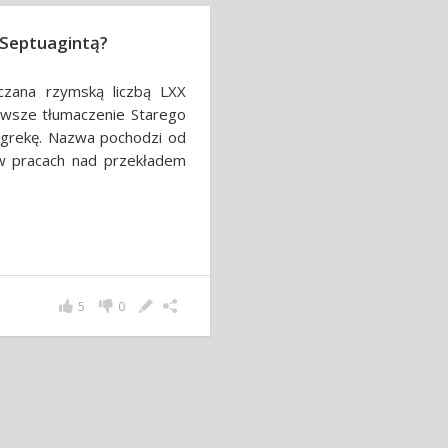
 Septuagintą?
aczana rzymską liczbą LXX
rwsze tłumaczenie Starego
 grekę. Nazwa pochodzi od
ł w pracach nad przekładem
5
0