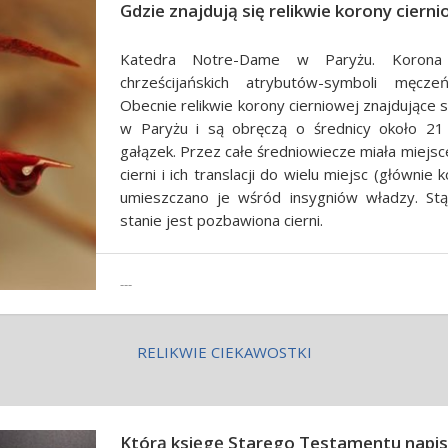
Gdzie znajdują się relikwie korony ciern
Katedra Notre-Dame w Paryżu. Korona
chrześcijańskich atrybutów-symboli męcze
Obecnie relikwie korony cierniowej znajdujące
w Paryżu i są obręczą o średnicy około 21
gałązek. Przez całe średniowiecze miała miejsc
cierni i ich translacji do wielu miejsc (głównie k
umieszczano je wśród insygniów władzy. S
stanie jest pozbawiona cierni.
---
RELIKWIE CIEKAWOSTKI
Którą księgę Starego Testamentu napis