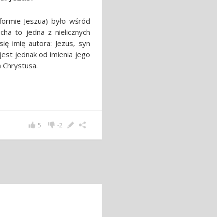
 formie Jeszua) było wśród
ha to jedna z nielicznych
ię imię autora: Jezus, syn
 jest jednak od imienia jego
 Chrystusa.
5
-2