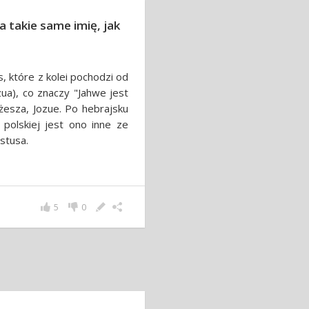
 takie same imię, jak
s, które z kolei pochodzi od
żesza, Jozue. Po hebrajsku
i polskiej jest ono inne ze
stusa.
5
0