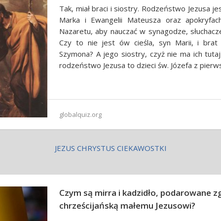
Tak, miał braci i siostry. Rodzeństwo Jezusa 
Marka i Ewangelii Mateusza oraz apokryfac
Nazaretu, aby nauczać w synagodze, słuchacze
Czy to nie jest ów cieśla, syn Marii, i brat 
Szymona? A jego siostry, czyż nie ma ich tut
rodzeństwo Jezusa to dzieci św. Józefa z pier
globalquiz.org
JEZUS CHRYSTUS CIEKAWOSTKI
Czym są mirra i kadzidło, podarowane zg
chrześcijańską małemu Jezusowi?