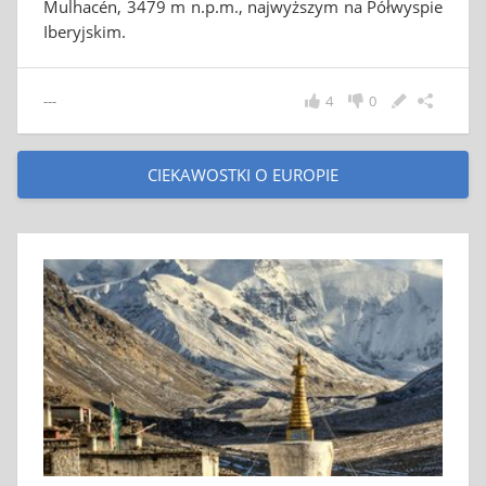
Mulhacén, 3479 m n.p.m., najwyższym na Półwyspie
Iberyjskim.
---
4
0
CIEKAWOSTKI O EUROPIE