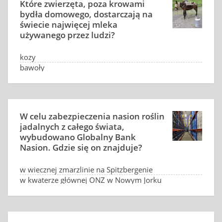
Które zwierzęta, poza krowami
bydła domowego, dostarczają na
świecie najwięcej mleka
używanego przez ludzi?
kozy
bawoły
owce
wielbłądy
W celu zabezpieczenia nasion roślin
jadalnych z całego świata,
wybudowano Globalny Bank
Nasion. Gdzie się on znajduje?
w wiecznej zmarzlinie na Spitzbergenie
w kwaterze głównej ONZ w Nowym Jorku
w siedzibie FAO w Rzymie
nie ma takiego banku