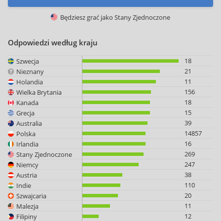
Będziesz grać jako
Stany Zjednoczone
Odpowiedzi według kraju
18
Szwecja
21
Nieznany
11
Holandia
156
Wielka Brytania
18
Kanada
15
Grecja
39
Australia
14857
Polska
16
Irlandia
269
Stany Zjednoczone
247
Niemcy
38
Austria
110
Indie
20
Szwajcaria
11
Malezja
12
Filipiny