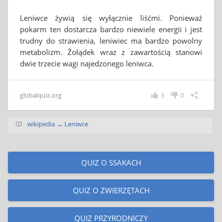
Leniwce żywią się wyłącznie liśćmi. Ponieważ
pokarm ten dostarcza bardzo niewiele energii i jest
trudny do strawienia, leniwiec ma bardzo powolny
metabolizm. Żołądek wraz z zawartością stanowi
dwie trzecie wagi najedzonego leniwca.
globalquiz.org
3
0
wikipedia → Leniwce
QUIZ O SSAKACH
QUIZ O ZWIERZĘTACH
QUIZ PRZYRODNICZY