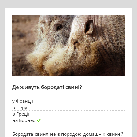
Де живуть бородаті свині?
у Франції
в Перу
в Греції
на Борнео
Бородата свиня не є породою домашніх свиней,