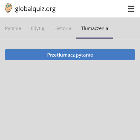
globalquiz.org
Pytanie
Edytuj
Historia
Tłumaczenia
Przetłumacz pytanie