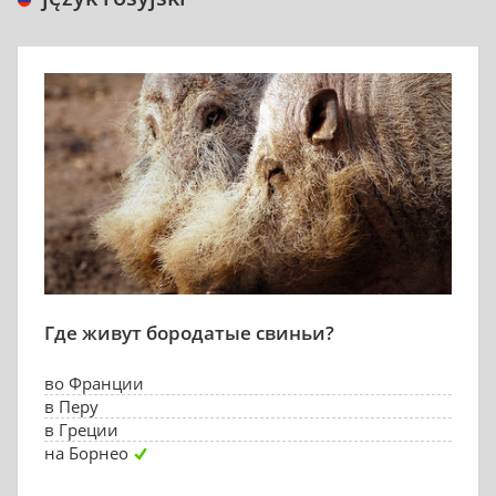
Где живут бородатые свиньи?
во Франции
в Перу
в Греции
на Борнео