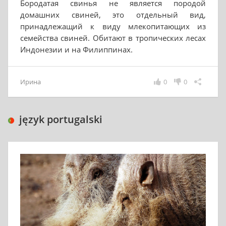
Бородатая свинья не является породой
домашних свиней, это отдельный вид,
принадлежащий к виду млекопитающих из
семейства свиней. Обитают в тропических лесах
Индонезии и на Филиппинах.
Ирина
0
0
język portugalski