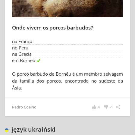
Onde vivem os porcos barbudos?
na França
no Peru
na Grecia
em Bornéu
O porco barbudo de Bornéu é um membro selvagem
da família dos porcos, encontrado no sudeste da
Ásia.
Pedro Coelho
4
-1
język ukraiński