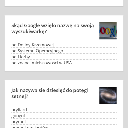
Warszawska SGH
Skąd Google wzięło nazwę na swoją
wyszukiwarkę?
od Doliny Krzemowej
od Systemu Operacyjnego
od Liczby
od znanej miejscowości w USA
Jak nazywa się dziesięć do potęgi
setnej?
pryliard
googol
prymol
prymol pryliardów