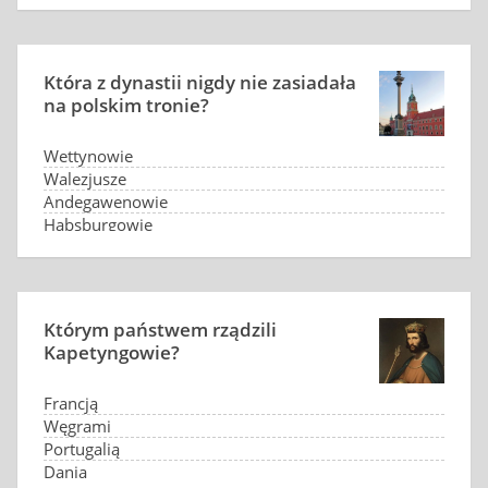
Ramzesa I
Która z dynastii nigdy nie zasiadała
na polskim tronie?
Wettynowie
Walezjusze
Andegawenowie
Habsburgowie
Którym państwem rządzili
Kapetyngowie?
Francją
Węgrami
Portugalią
Danią