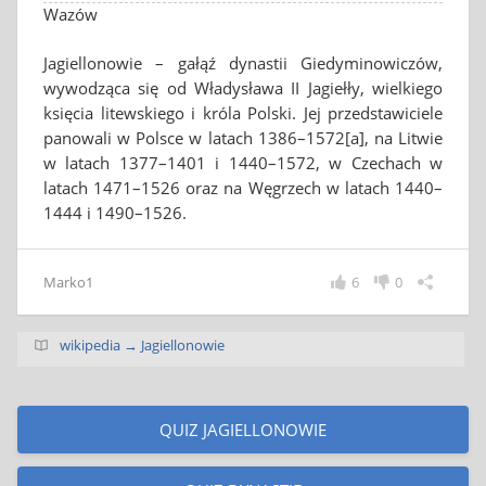
Wazów
Jagiellonowie – gałąź dynastii Giedyminowiczów,
wywodząca się od Władysława II Jagiełły, wielkiego
księcia litewskiego i króla Polski. Jej przedstawiciele
panowali w Polsce w latach 1386–1572[a], na Litwie
w latach 1377–1401 i 1440–1572, w Czechach w
latach 1471–1526 oraz na Węgrzech w latach 1440–
1444 i 1490–1526.
Marko1
6
0
wikipedia → Jagiellonowie
QUIZ JAGIELLONOWIE