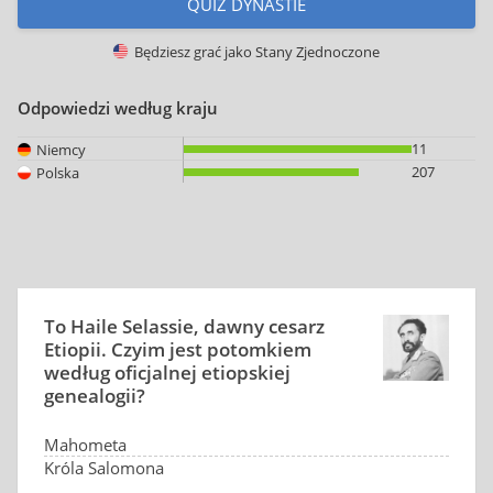
QUIZ DYNASTIE
Będziesz grać jako
Stany Zjednoczone
Odpowiedzi według kraju
11
Niemcy
207
Polska
To Haile Selassie, dawny cesarz
Etiopii. Czyim jest potomkiem
według oficjalnej etiopskiej
genealogii?
Mahometa
Króla Salomona
Jezusa Chrystusa