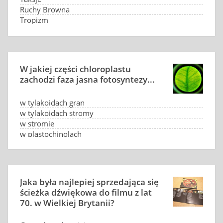
Ruchy Browna
Tropizm
Ruchy Svensona
W jakiej części chloroplastu
zachodzi faza jasna fotosyntezy...
w tylakoidach gran
w tylakoidach stromy
w stromie
w plastochinolach
Jaka była najlepiej sprzedająca się
ścieżka dźwiękowa do filmu z lat
70. w Wielkiej Brytanii?