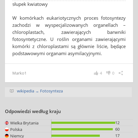
słupek kwiatowy
W komórkach eukariotycznych proces fotosyntezy
zachodzi w wyspecjalizowanych organellach –
chloroplastach, zawierających barwniki
fotosyntetyczne. U roślin organami zawierającymi
komórki z chloroplastami są głównie liście, będące
podstawowymi organami asymilacyjnymi.
Marko1
4
0
wikipedia → Fotosynteza
Odpowiedzi według kraju
12
Wielka Brytania
60
Polska
17
Niemcy