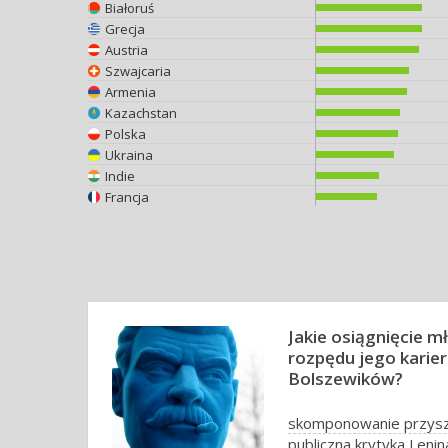
Białoruś
Grecja
Austria
Szwajcaria
Armenia
Kazachstan
Polska
Ukraina
Indie
Francja
Jakie osiągnięcie m
rozpędu jego karie
Bolszewików?
skomponowanie przys
publiczna krytyka Lenin