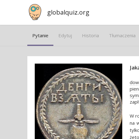
globalquiz.org
Pytanie
Edytuj
Historia
Tłumaczenia
Jak
dow
pien
symb
zapł
W ro
na w
tylk
żeto