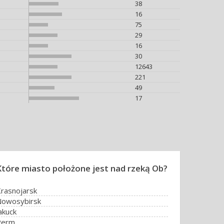
38
16
75
29
16
30
12643
221
49
17
Które miasto położone jest nad rzeką Ob?
rasnojarsk
Nowosybirsk
akuck
Perm