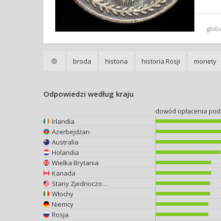
glob
broda
historia
historia Rosji
monety
Odpowiedzi według kraju
dowód opłacenia pod
Irlandia
Azerbejdżan
Australia
Holandia
Wielka Brytania
Kanada
Stany Zjednoczone
Włochy
Niemcy
Rosja