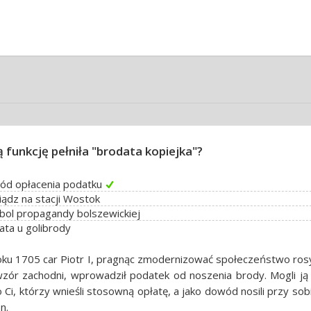
ą funkcję pełniła "brodata kopiejka"?
ód opłacenia podatku
iądz na stacji Wostok
ol propagandy bolszewickiej
ata u golibrody
ku 1705 car Piotr I, pragnąc zmodernizować społeczeństwo rosy
zór zachodni, wprowadził podatek od noszenia brody. Mogli ją 
o Ci, którzy wnieśli stosowną opłatę, a jako dowód nosili przy so
n.