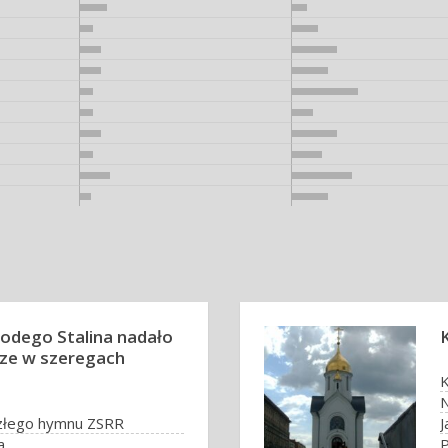
łodego Stalina nadało
rze w szeregach
K
złego hymnu ZSRR
J
a