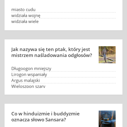
miasto cudu
widziała wojnę
widziała wiele
miasto krzyża
Jak nazywa się ten ptak, który jest
mistrzem naśladowania odgłosów?
Długoogon mniejszy
Lirogon wspaniały
Argus malajski
Wieloszpon szary
Co w hinduizmie i buddyzmie
oznacza słowo Sansara?