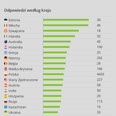
Odpowiedzi według kraju
34
Estonia
46
Włochy
18
Szwajcaria
32
Irlandia
45
Australia
100
Holandia
25
Grecja
292
Niemcy
28
Belgia
166
Wielka Brytania
4433
Polska
227
Stany Zjednoczone
58
Austria
50
Indie
29
Hiszpania
113
Rosja
19
Kazachstan
33
Ukraina