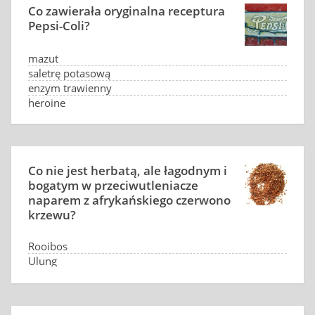
Co zawierała oryginalna receptura
Pepsi-Coli?
mazut
saletrę potasową
enzym trawienny
heroinę
Co nie jest herbatą, ale łagodnym i
bogatym w przeciwutleniacze
naparem z afrykańskiego czerwono
krzewu?
Rooibos
Ulung
Matcha
Pu-erh