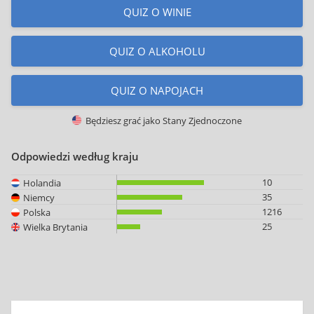
QUIZ O WINIE
QUIZ O ALKOHOLU
QUIZ O NAPOJACH
Będziesz grać jako
Stany Zjednoczone
Odpowiedzi według kraju
10
Holandia
35
Niemcy
1216
Polska
25
Wielka Brytania