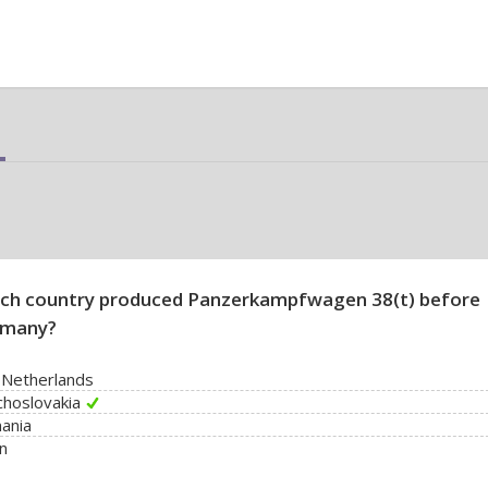
ch country produced Panzerkampfwagen 38(t) before
rmany?
 Netherlands
hoslovakia
ania
n