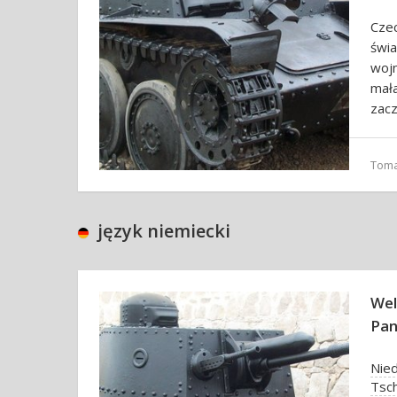
Cze
świ
woj
mał
zac
Toma
język niemiecki
Wel
Pan
Nie
Tsc