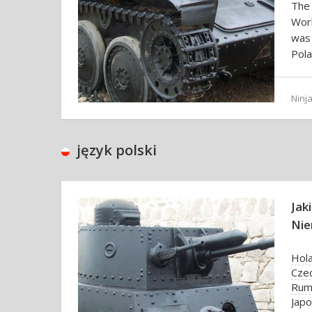
The 
Worl
was
Pola
Ninja
język polski
Jak
Ni
Hola
Cze
Rum
Japo