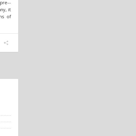
 pre-­
ny, it
ns of