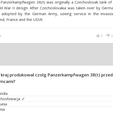
Panz­erkampfwa­gen 38(t) was orig­i­nal­ly a Czechoslo­vak tank of
d War II design. After Czecho­slo­va­kia was taken over by Germa
 adopted by the German Army, seeing service in the in­va­sio
nd, France and the USSR.
i
3
0
i kraj produkował czołg Panzerkampfwagen 38(t) przed
emcami?
ndia
chosłowacja
unia
nia