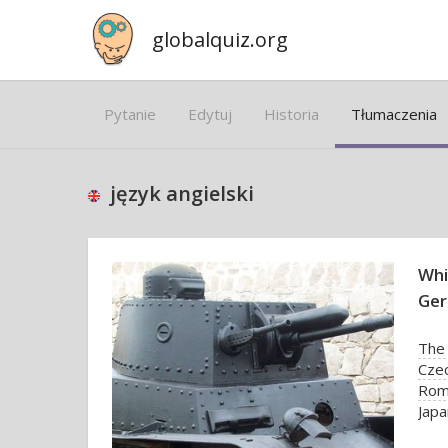
globalquiz.org
Pytanie
Edytuj
Historia
Tłumaczenia
język angielski
Whi
Ge
The
Czec
Rom
Japa