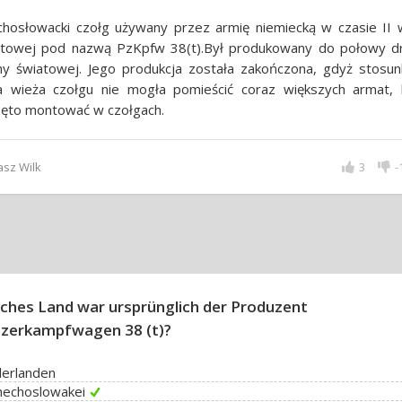
chosłowacki czołg używany przez armię niemiecką w czasie II 
atowej pod nazwą PzKpfw 38(t).Był produkowany do połowy dr
ny światowej. Jego produkcja została zakończona, gdyż stosu
a wieża czołgu nie mogła pomieścić coraz większych armat, 
zęto montować w czołgach.
sz Wilk
3
-
ches Land war ursprünglich der Produzent
zerkampfwagen 38 (t)?
derlanden
hechoslowakei