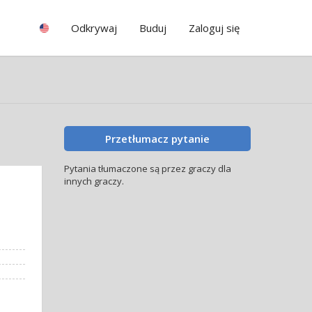
Odkrywaj
Buduj
Zaloguj się
Przetłumacz pytanie
Pytania tłumaczone są przez graczy dla
innych graczy.