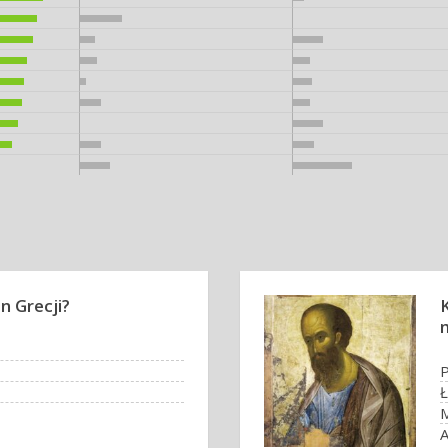
n Grecji?
m
Ł
A