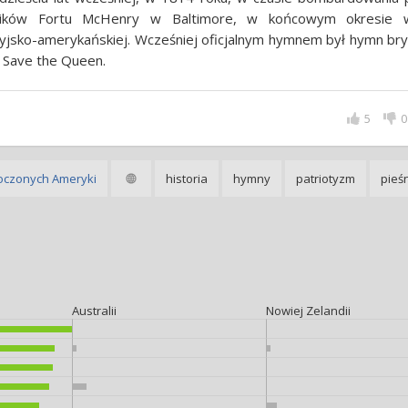
lików Fortu McHenry w Baltimore, w końcowym okresie 
yjsko-amerykańskiej. Wcześniej oficjalnym hymnem był hymn bryt
 Save the Queen.
5
0
oczonych Ameryki
historia
hymny
patriotyzm
pieśn
Australii
Nowiej Zelandii