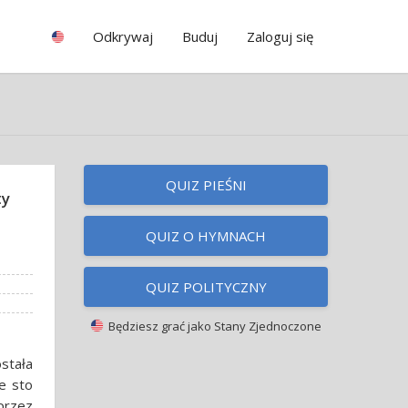
Odkrywaj
Buduj
Zaloguj się
QUIZ PIEŚNI
ty
QUIZ O HYMNACH
QUIZ POLITYCZNY
Będziesz grać jako
Stany Zjednoczone
stała
e sto
przez