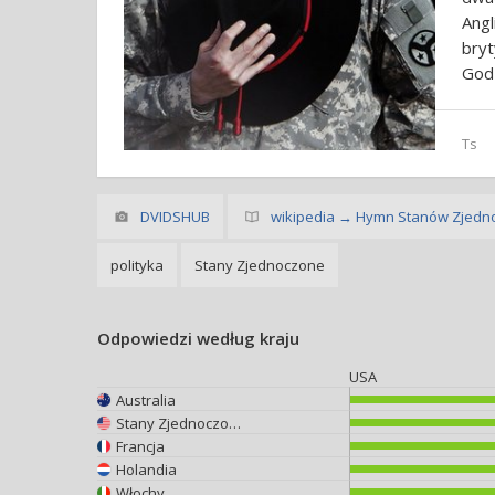
Ang
bryt
God
Ts
DVIDSHUB
wikipedia → Hymn Stanów Zjedn
polityka
Stany Zjednoczone
Odpowiedzi według kraju
USA
Australia
Stany Zjednoczone
Francja
Holandia
Włochy