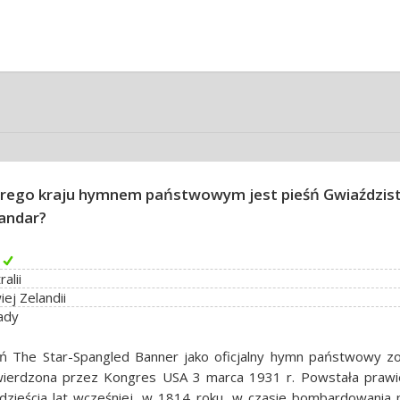
rego kraju hymnem państwowym jest pieśń Gwiaździs
andar?
alii
ej Zelandii
ady
śń The Star-Spangled Banner jako oficjalny hymn państwowy zo
wierdzona przez Kongres USA 3 marca 1931 r. Powstała prawi
dzieścia lat wcześniej, w 1814 roku, w czasie bombardowania 