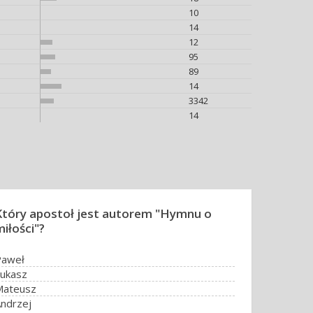
10
14
12
95
89
14
3342
14
Który apostoł jest autorem "Hymnu o
iłości"?
Paweł
ukasz
Mateusz
ndrzej