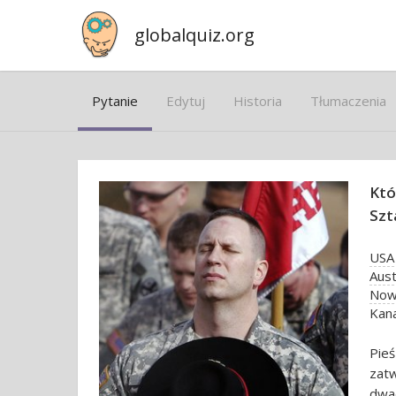
globalquiz.org
Pytanie
Edytuj
Historia
Tłumaczenia
Któ
Szt
USA
Austr
Nowi
Kan
Pie
zat
dwa