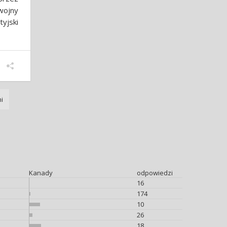
wojny
yjski
i
Kanady
odpowiedzi
16
174
10
26
18