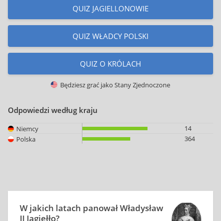
QUIZ JAGIELLONOWIE
QUIZ WŁADCY POLSKI
QUIZ O KRÓLACH
Będziesz grać jako
Stany Zjednoczone
Odpowiedzi według kraju
14
Niemcy
364
Polska
W jakich latach panował Władysław
II Jagiełło?