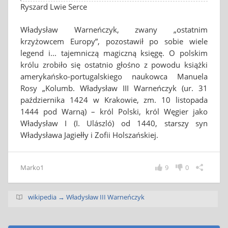
Ryszard Lwie Serce
Władysław Warneńczyk, zwany „ostatnim
krzyżowcem Europy”, pozostawił po sobie wiele
legend i... tajemniczą magiczną księgę. O polskim
królu zrobiło się ostatnio głośno z powodu książki
amerykańsko-portugalskiego naukowca Manuela
Rosy „Kolumb. Władysław III Warneńczyk (ur. 31
października 1424 w Krakowie, zm. 10 listopada
1444 pod Warną) – król Polski, król Węgier jako
Władysław I (I. Ulászló) od 1440, starszy syn
Władysława Jagiełły i Zofii Holszańskiej.
Marko1
9
0
wikipedia → Władysław III Warneńczyk