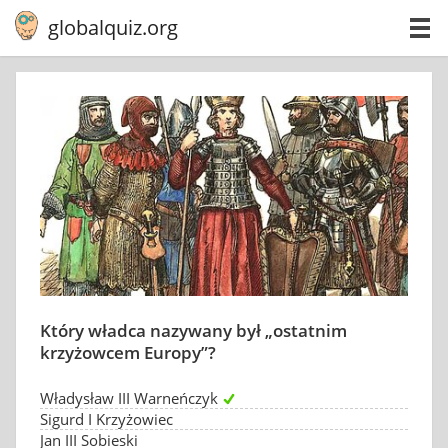
globalquiz.org
Który władca nazywany był „ostatnim
krzyżowcem Europy”?
Władysław III Warneńczyk
Sigurd I Krzyżowiec
Jan III Sobieski