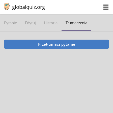
globalquiz.org
Pytanie
Edytuj
Historia
Tłumaczenia
Przetłumacz pytanie