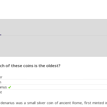
ch of these coins is the oldest?
er
n
rius
at
denarius was a small silver coin of ancient Rome, first minted 