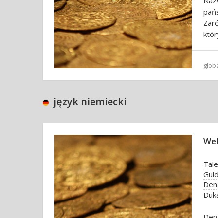
Naz
pańs
Zaró
któr
glob
język niemiecki
Wel
Tale
Gul
Den
Duk
Dena