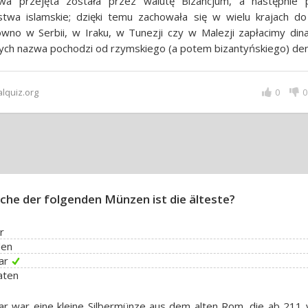
wa przejęta została przez walutę Bizancjum, a następnie 
twa islamskie; dzięki temu zachowała się w wielu krajach do 
wno w Serbii, w Iraku, w Tunezji czy w Malezji zapłacimy dina
ych nazwa pochodzi od rzymskiego (a potem bizantyńskiego) den
alquiz.org
0
0
che der folgenden Münzen ist die älteste?
r
den
ar
aten
r war eine kleine Silbermünze aus dem alten Rom, die ab 211 