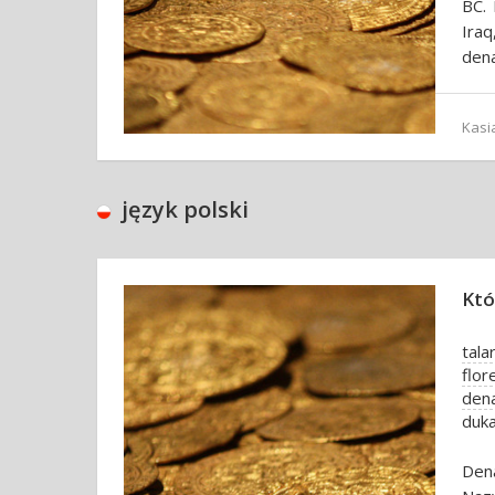
BC. 
Iraq
dena
Kasi
język polski
Któ
tala
flor
den
duk
Den