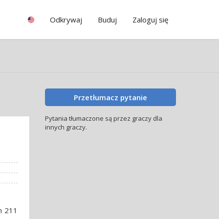
Odkrywaj
Buduj
Zaloguj się
Przetłumacz pytanie
Pytania tłumaczone są przez graczy dla
innych graczy.
in 211