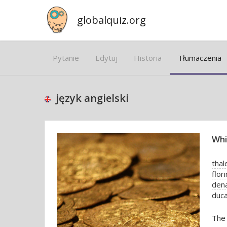
globalquiz.org
Pytanie
Edytuj
Historia
Tłumaczenia
język angielski
Whi
thal
flori
dena
duc
The 