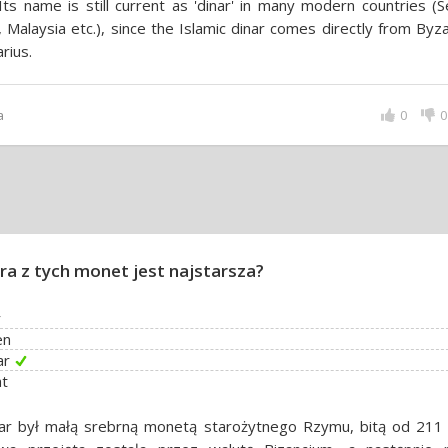
Its name is still current as 'dinar' in many modern countries (S
, Malaysia etc.), since the Islamic dinar comes directly from Byz
rius.
a
0
0
ra z tych monet jest najstarsza?
r
en
ar
at
ar był małą srebrną monetą starożytnego Rzymu, bitą od 211 p