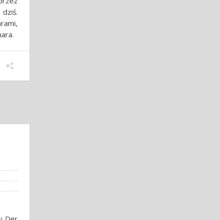
przez
dziś.
rami,
ara.
v Der