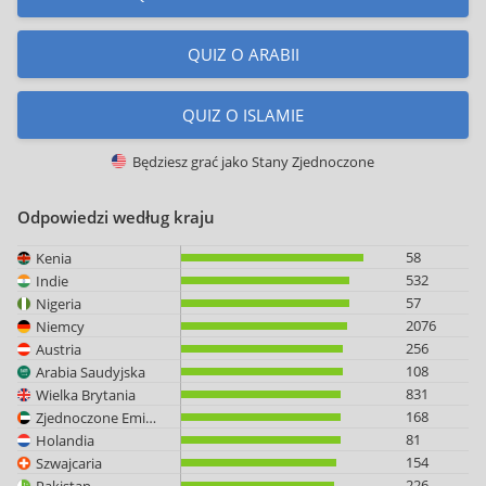
QUIZ O ARABII
QUIZ O ISLAMIE
Będziesz grać jako
Stany Zjednoczone
Odpowiedzi według kraju
58
Kenia
532
Indie
57
Nigeria
2076
Niemcy
256
Austria
108
Arabia Saudyjska
831
Wielka Brytania
168
Zjednoczone Emiraty Arabskie
81
Holandia
154
Szwajcaria
226
Pakistan