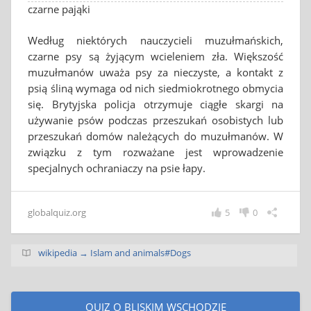
czarne pająki
Według niektórych nauczycieli muzułmańskich,
czarne psy są żyjącym wcieleniem zła. Większość
muzułmanów uważa psy za nieczyste, a kontakt z
psią śliną wymaga od nich siedmiokrotnego obmycia
się. Brytyjska policja otrzymuje ciągłe skargi na
używanie psów podczas przeszukań osobistych lub
przeszukań domów należących do muzułmanów. W
związku z tym rozważane jest wprowadzenie
specjalnych ochraniaczy na psie łapy.
globalquiz.org
5
0
wikipedia → Islam and animals#Dogs
QUIZ O BLISKIM WSCHODZIE