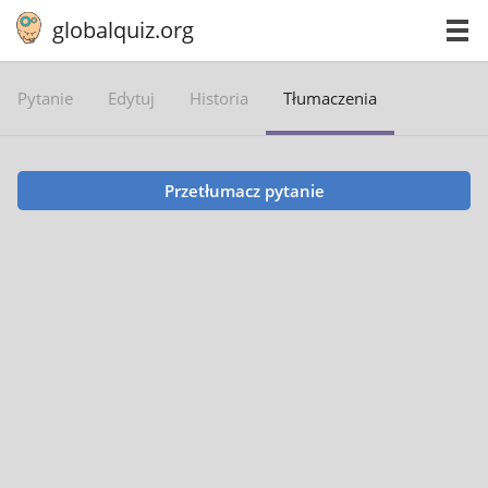
globalquiz.org
Pytanie
Edytuj
Historia
Tłumaczenia
Przetłumacz pytanie