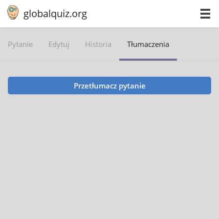
globalquiz.org
Pytanie
Edytuj
Historia
Tłumaczenia
Przetłumacz pytanie