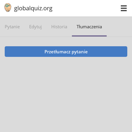
globalquiz.org
Pytanie
Edytuj
Historia
Tłumaczenia
Przetłumacz pytanie