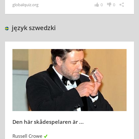
globalquiz.org
0
0
język szwedzki
Den här skådespelaren är ...
Russell Crowe