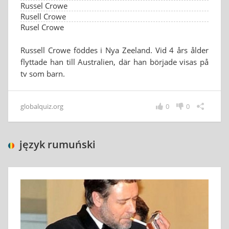
Russel Crowe
Rusell Crowe
Rusel Crowe
Russell Crowe föddes i Nya Zeeland. Vid 4 års ålder
flyttade han till Australien, där han började visas på
tv som barn.
globalquiz.org
0
0
język rumuński