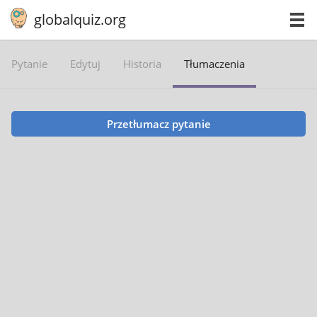
globalquiz.org
Pytanie
Edytuj
Historia
Tłumaczenia
Przetłumacz pytanie