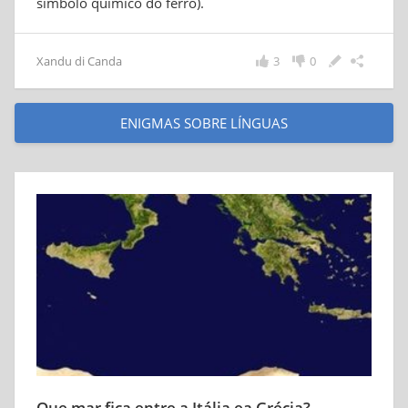
símbolo químico do ferro).
Xandu di Canda
3
0
ENIGMAS SOBRE LÍNGUAS
Que mar fica entre a Itália ea Grécia?