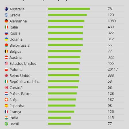
78
Austrália
120
Grécia
1989
Alemanha
439
Itália
322
Rússia
312
Ucrânia
55
Bielorrússia
77
Bélgica
322
Áustria
466
Estados Unidos
20117
Polónia
338
Reino Unido
53
República da Irlanda
68
Canadá
128
Países Baixos
187
Suíça
98
Espanha
126
França
115
Índia
77
Brasil