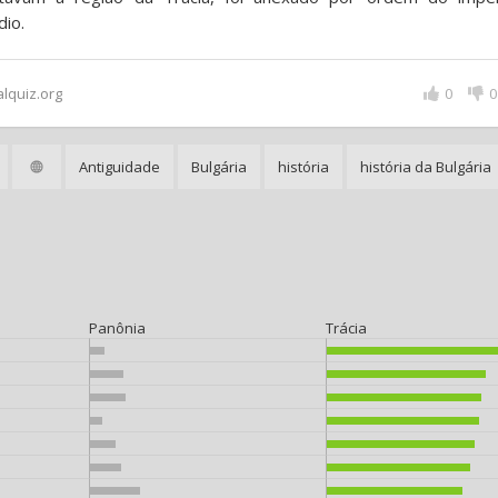
dio.
alquiz.org
0
0
Antiguidade
Bulgária
história
história da Bulgária
Panônia
Trácia