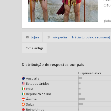
Cláu
glob
JoJan
wikipedia → Trácia (província romana)
Roma antiga
Distribuição de respostas por país
Hispânia Bética
Austrália
Estados Unidos
Itália
República da Irlanda
Áustria
Suíça
Reino Unido