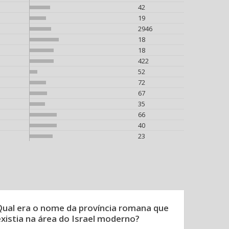
42
19
2946
18
18
422
52
72
67
35
66
40
23
Qual era o nome da província romana que
existia na área do Israel moderno?