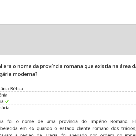
l era o nome da província romana que existia na área d
gária moderna?
ânia Bética
ônia
ia
mácia
cia foi o nome de uma província do Império Romano. El
abelecida em 46 quando o estado cliente romano dos trácios
itavam a região da Trácia, foi anexado por ordem do impe