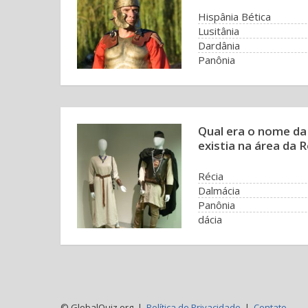
Hispânia Bética
Lusitânia
Dardânia
Panônia
Qual era o nome da
existia na área da
Récia
Dalmácia
Panônia
dácia
© GlobalQuiz.org |
Política de Privacidade
|
Contato