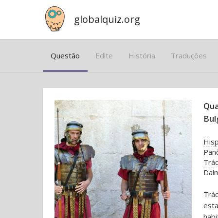
globalquiz.org
Questão
Edite
História
Traduções
Qua
Bul
Hisp
Pan
Trác
Dal
Trá
est
hab