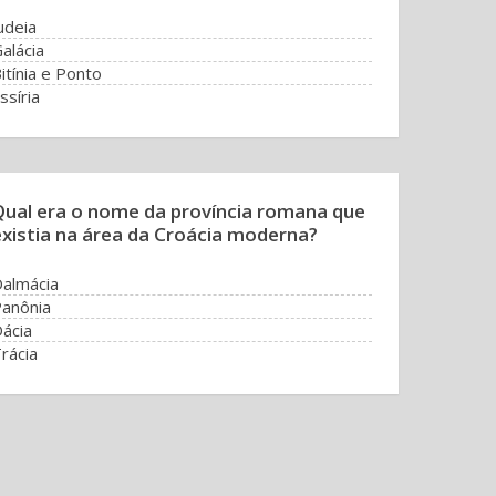
udeia
alácia
itínia e Ponto
ssíria
Qual era o nome da província romana que
existia na área da Croácia moderna?
almácia
anônia
ácia
rácia