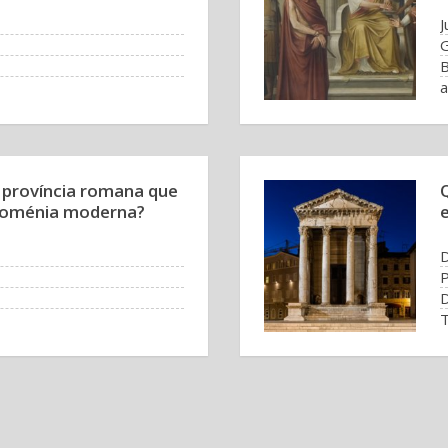
J
G
B
a
 província romana que
 Roménia moderna?
D
P
D
T