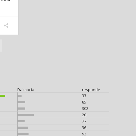
Dalmácia
responde
33
85
302
20
77
36
92