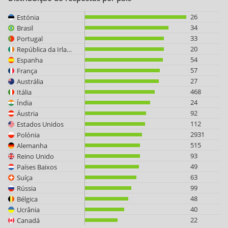
26
Estónia
34
Brasil
33
Portugal
20
República da Irlanda
54
Espanha
57
França
27
Austrália
468
Itália
24
Índia
92
Áustria
112
Estados Unidos
2931
Polónia
515
Alemanha
93
Reino Unido
49
Países Baixos
63
Suíça
99
Rússia
48
Bélgica
40
Ucrânia
22
Canadá