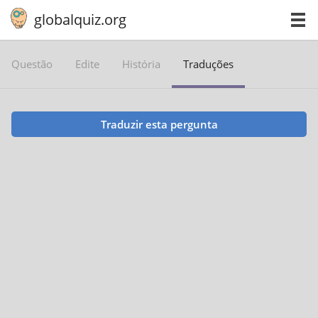
globalquiz.org
Questão
Edite
História
Traduções
Traduzir esta pergunta