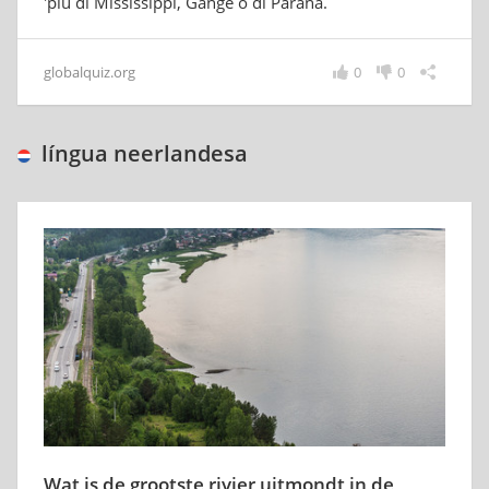
'più di Mississippi, Gange o di Paraná.
globalquiz.org
0
0
língua neerlandesa
Wat is de grootste rivier uitmondt in de