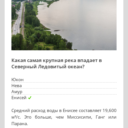
Какая самая крупная река впадает в
Северный Ледовитый океан?
Юкон
Нева
Амур
Енисей
Средний расход воды в Енисее составляет 19,600
м³/с. Это больше, чем Миссисипи, Ганг или
Парана.