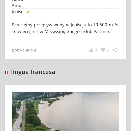
Amur
Jenisej
Przeciętny przepływ wody w Jeniseju to 19.600 m³/s.
To więcej, niż w Mississipi, Gangesie lub Paranie.
globalquiz.org
0
0
língua francesa