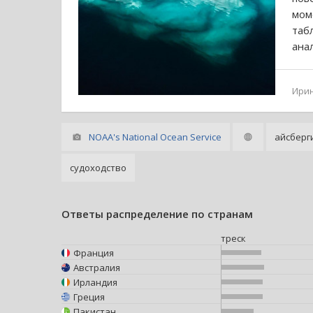
мом
табл
ана
Ири
NOAA's National Ocean Service
айсберг
судоходство
Ответы распределение по странам
треск
Франция
Австралия
Ирландия
Греция
Пакистан