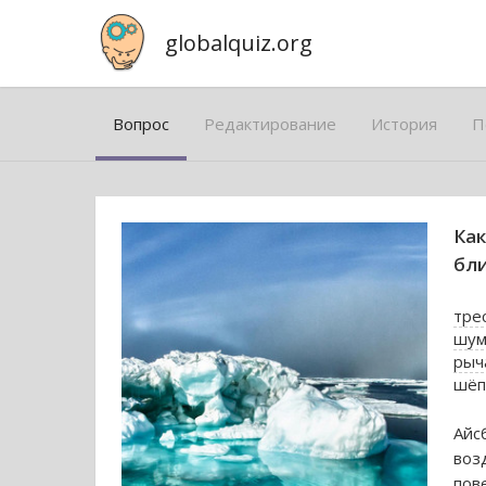
globalquiz.org
Вопрос
Редактирование
История
П
Как
бли
тре
шум
рыч
шёп
Айс
воз
пов