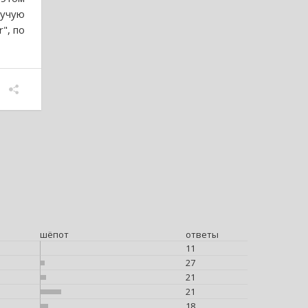
пучую
", по
шёпот
ответы
11
27
21
21
18