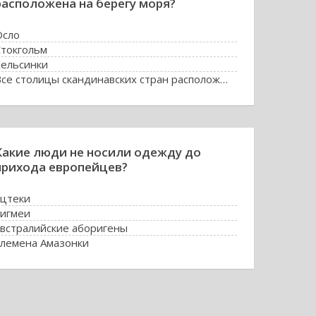
расположена на берегу моря?
Осло
Стокгольм
Хельсинки
Все столицы скандинавских стран расположены на берегу моря
Какие люди не носили одежду до
прихода европейцев?
ацтеки
пигмеи
австралийские аборигены
племена Амазонки