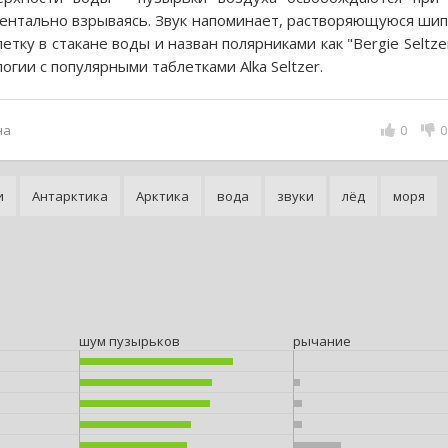
ентально взрываясь. Звук напоминает, растворяющуюся ши
етку в стакане воды и назван полярниками как "Bergie Seltzer
логии с популярными таблетками Alka Seltzer.
на
0
0
и
Антарктика
Арктика
вода
звуки
лёд
моря
шум пузырьков
рычание