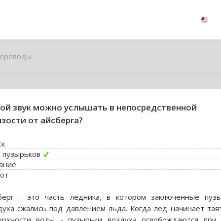
ереводы
ой звук можно услышать в непосредственной
зости от айсберга?
ск
 пузырьков
ание
от
берг - это часть ледника, в котором заключенные пуз
духа сжались под давлением льда. Когда лед начинает тая
ерхности воды - пузырьки воздуха освобождаются при