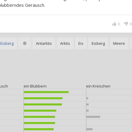
blubberndes Geräusch.
0
0
 Eisberg
Antarktis
Arktis
Eis
Eisberg
Meere
usch
ein Blubbern
ein Kreischen