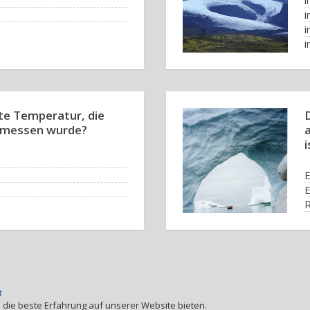
i
i
i
i
ste Temperatur, die
gemessen wurde?
i
E
E
e
t
 die beste Erfahrung auf unserer Website bieten.