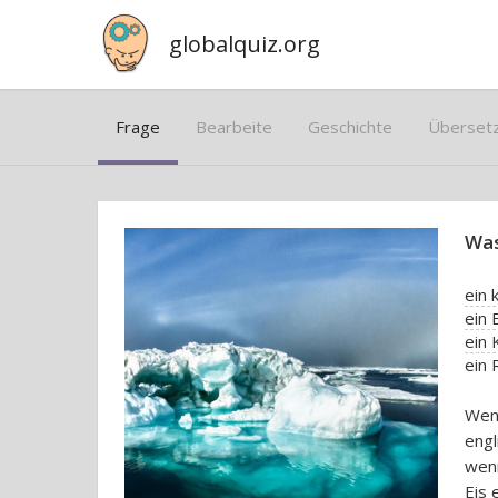
globalquiz.org
Frage
Bearbeite
Geschichte
Überset
Was
ein
ein 
ein 
ein 
Wenn
engl
wenn
Eis 