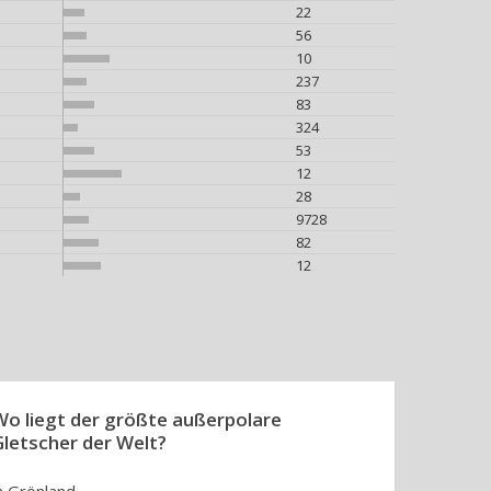
22
56
10
237
83
324
53
12
28
9728
82
12
Wo liegt der größte außerpolare
Gletscher der Welt?