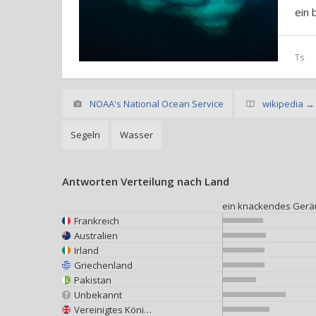
ein 
Ts
NOAA's National Ocean Service
wikipedia →
Segeln
Wasser
Antworten Verteilung nach Land
ein knackendes Gerä
Frankreich
Australien
Irland
Griechenland
Pakistan
Unbekannt
Vereinigtes Königreich