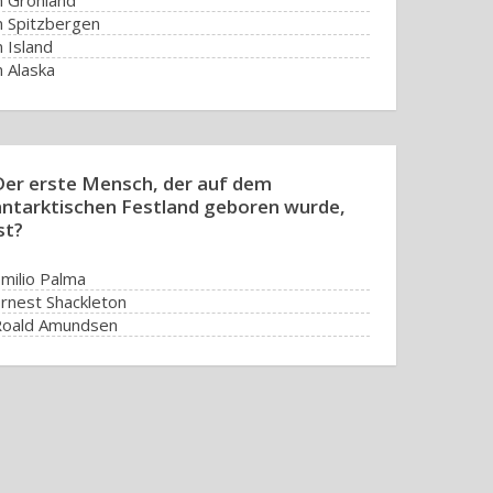
n Grönland
n Spitzbergen
n Island
n Alaska
Der erste Mensch, der auf dem
antarktischen Festland geboren wurde,
st?
milio Palma
rnest Shackleton
Roald Amundsen
s ist nicht bekannt