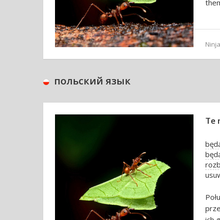
them
Ninja
польский язык
Te 
będą
będą
roz
usuw
Połu
prze
ich