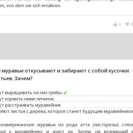
en, von dem sie sich ernähren.
3
0
 муравьи откусывают и забирают с собой кусочки
тьев. Зачем?
ут выращивать на них грибы
ут кормить ними личинок
ут расстраивать муравейник
ляют листья с дерева, которое станет будущим муравейнико
оамериканские муравьи из рода атта (листорезы) стяг
тья к муравейнику и жуют их. Затем, на возникшей м