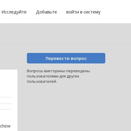
Исследуйте
Добавьте
войти в систему
Перевести вопрос
Bопросы викторины переведены
пользователями для других
пользователей.
 chew