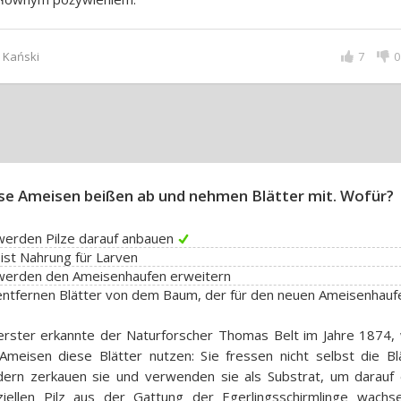
y Kański
7
0
se Ameisen beißen ab und nehmen Blätter mit. Wofür?
werden Pilze darauf anbauen
ist Nahrung für Larven
 werden den Ameisenhaufen erweitern
erster erkannte der Naturforscher Thomas Belt im Jahre 1874,
Ameisen diese Blätter nutzen: Sie fressen nicht selbst die Blä
dern zerkauen sie und verwenden sie als Substrat, um darauf 
ziellen Pilz aus der Gattung der Egerlingsschirmlinge wachs