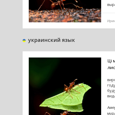
выр
Ири
украинский язык
Ці 
лис
вир
год
буд
вид
Аме
мур