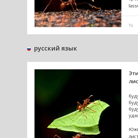
lass
Ts
русский язык
Эти
лис
буд
буд
буд
уда
Южн
лис