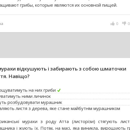
ащивают грибы, которые являются их основной пищей.
на
0
0
мурахи відкушують і забирають з собою шматочки
тя. Навіщо?
ощуватимуть на них гриби
уватимуть ними личинок
уть розбудовувати мурашник
аляють листя з дерева, яке стане майбутнім мурашником
риканські мурахи з роду Атта (листорізи) стягують лис
ашника і жують їх. Потім, на масі, яка виникла, вирощують г