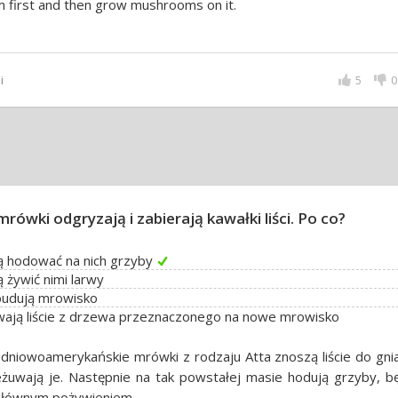
 first and then grow mushrooms on it.
i
5
0
mrówki odgryzają i zabierają kawałki liści. Po co?
 hodować na nich grzyby
 żywić nimi larwy
budują mrowisko
ają liście z drzewa przeznaczonego na nowe mrowisko
dniowoamerykańskie mrówki z rodzaju Atta znoszą liście do gnia
żuwają je. Następnie na tak powstałej masie hodują grzyby, b
 głównym pożywieniem.