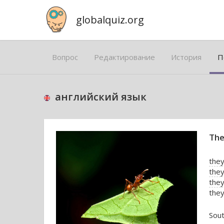
globalquiz.org
Вопрос
Редактирование
История
П
английский язык
The
the
they
they
they
Sou