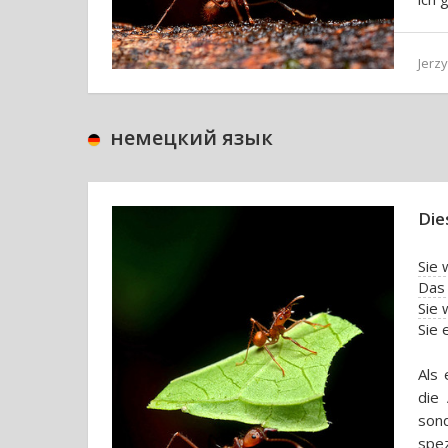
Jerz
немецкий язык
Die
Sie 
Das 
Sie
Als 
die 
son
spe