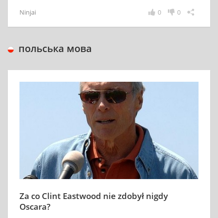
Ninjai
0
0
польська мова
Za co Clint Eastwood nie zdobył nigdy
Oscara?