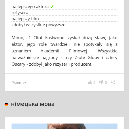
najlepszego aktora
reżysera
najlepszy film
zdobył wszystkie powyższe
Mimo, iż Clint Eastwood zyskał dużą sławę jako
aktor, jego role twardzieli nie spotykały się z
uznaniem Akademii Filmowej. Wszystkie
najważniejsze nagrody - trzy Złote Globy i cztery
Oscary - zdobył jako reżyser i producent.
Przemek
9
0
німецька мова