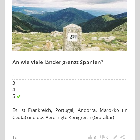
An wie viele länder grenzt Spanien?
1
3
4
5
Es ist Frankreich, Portugal, Andorra, Marokko (in
Ceuta) und das Vereinigte Königreich (Gibraltar)
Ts
3
0