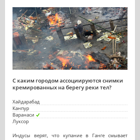
С каким городом ассоциируются снимки
кремированных на берегу реки тел?
Хайдарабад
Канпур
Варанаси
Луксор
Индусы верят, что купание в Ганге смывает