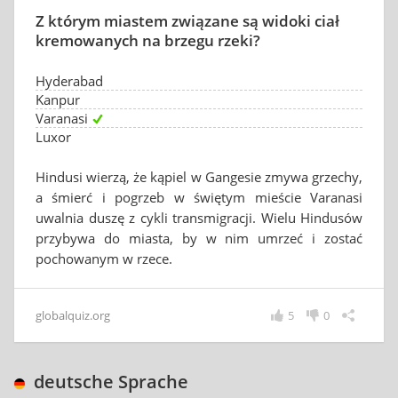
Z którym miastem związane są widoki ciał
kremowanych na brzegu rzeki?
Hyderabad
Kanpur
Varanasi
Luxor
Hindusi wierzą, że kąpiel w Gangesie zmywa grzechy,
a śmierć i pogrzeb w świętym mieście Varanasi
uwalnia duszę z cykli transmigracji. Wielu Hindusów
przybywa do miasta, by w nim umrzeć i zostać
pochowanym w rzece.
globalquiz.org
5
0
deutsche Sprache