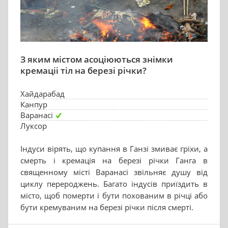
З яким містом асоціюються знімки
кремаціі тіл на березі річки?
Хайдарабад
Канпур
Варанасі
Луксор
Індуси вірять, що купання в Ганзі змиває гріхи, а
смерть і кремація на березі річки Ганга в
священному місті Варанасі звільняє душу від
циклу перероджень. Багато індусів приїздить в
місто, щоб померти і бути похованим в річці або
бути кремуваним на березі річки після смерті.