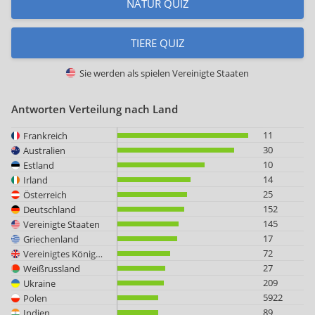
NATUR QUIZ
TIERE QUIZ
Sie werden als spielen
Vereinigte Staaten
Antworten Verteilung nach Land
11
Frankreich
30
Australien
10
Estland
14
Irland
25
Österreich
152
Deutschland
145
Vereinigte Staaten
17
Griechenland
72
Vereinigtes Königreich
27
Weißrussland
209
Ukraine
5922
Polen
89
Indien