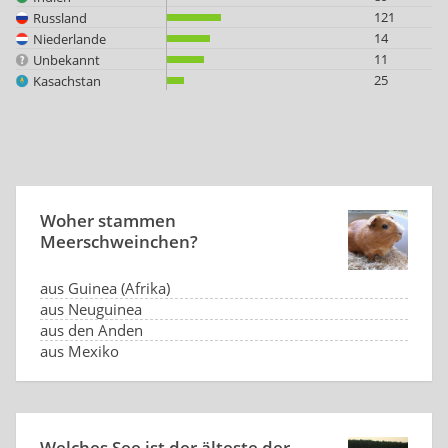
121
Russland
14
Niederlande
11
Unbekannt
25
Kasachstan
Woher stammen
Meerschweinchen?
aus Guinea (Afrika)
aus Neuguinea
aus den Anden
aus Mexiko
Welches See ist der älteste der