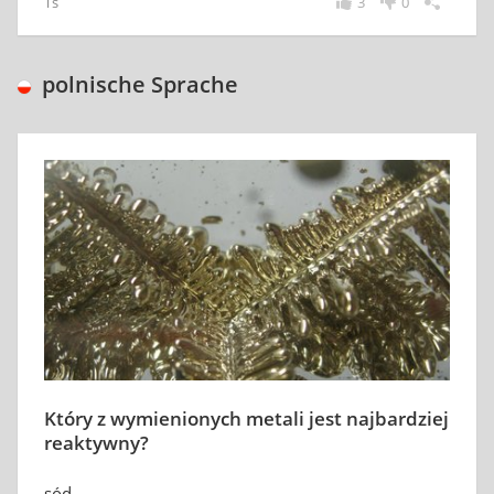
Ts
3
0
polnische Sprache
Który z wymienionych metali jest najbardziej
reaktywny?
sód