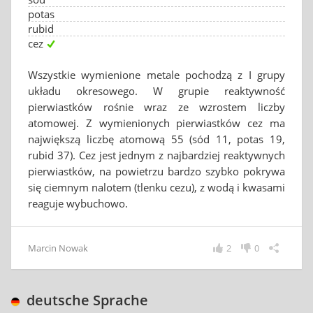
potas
rubid
cez
Wszystkie wymienione metale pochodzą z I grupy
układu okresowego. W grupie reaktywność
pierwiastków rośnie wraz ze wzrostem liczby
atomowej. Z wymienionych pierwiastków cez ma
największą liczbę atomową 55 (sód 11, potas 19,
rubid 37). Cez jest jednym z najbardziej reaktywnych
pierwiastków, na powietrzu bardzo szybko pokrywa
się ciemnym nalotem (tlenku cezu), z wodą i kwasami
reaguje wybuchowo.
Marcin Nowak
2
0
deutsche Sprache