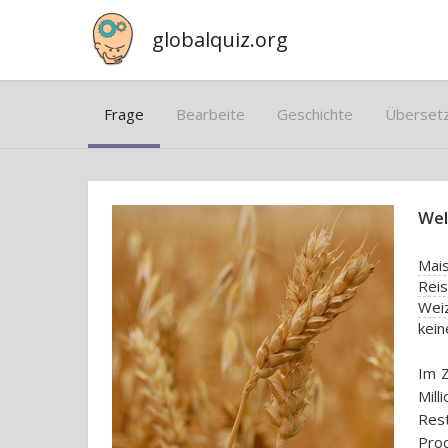
globalquiz.org
Frage
Bearbeite
Geschichte
Überset
Wel
Mai
Reis
Wei
kein
Im 
Mil
Res
Prod