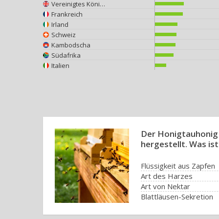
Vereinigtes Königreich
Frankreich
Irland
Schweiz
Kambodscha
Südafrika
Italien
Der Honigtauhonig 
hergestellt. Was is
Flüssigkeit aus Zapfen
Art des Harzes
Art von Nektar
Blattläusen-Sekretion