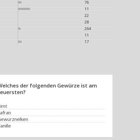
76
11
22
28
264
11
17
Welches der folgenden Gewürze ist am
teuersten?
imt
afran
Gewürznelken
anille