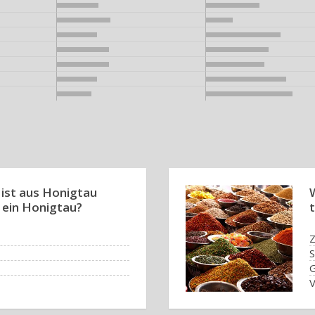
ist aus Honigtau
t ein Honigtau?
Z
S
V