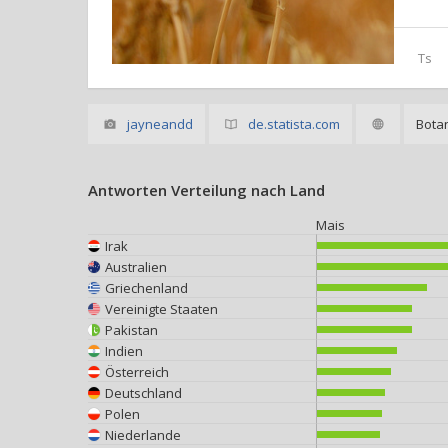
Ts
jayneandd
de.statista.com
Bota
Antworten Verteilung nach Land
Mais
Irak
Australien
Griechenland
Vereinigte Staaten
Pakistan
Indien
Österreich
Deutschland
Polen
Niederlande