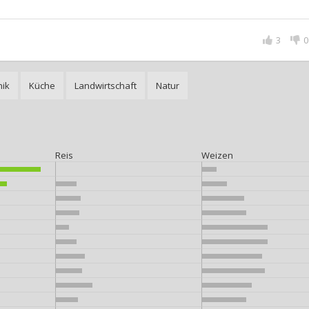
3
0
nik
Küche
Landwirtschaft
Natur
Reis
Weizen