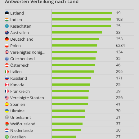
Antworten Verteilung nach Land
19
Estland
103
Indien
25
Kasachstan
33
Australien
253
Deutschland
6284
Polen
134
Vereinigtes Königreich
35
Griechenland
46
Österreich
295
Italien
171
Russland
25
Kanada
29
Frankreich
256
Vereinigte Staaten
41
Spanien
70
Ukraine
21
Unbekannt
37
Weißrussland
30
Niederlande
27
Brasilien