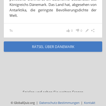
Königreichs Dänemark. Das Land hat, abgesehen von
Antarktika, die geringste Bevölkerungsdichte der
Welt.
Ts
0
0
RÄTSEL ÜBER DÄNEMARK
Spielen und sehen Sie weitere Fragen
© GlobalQuiz.org |
Datenschutz-Bestimmungen
|
Kontakt
GEOGRAPHIE QUIZ