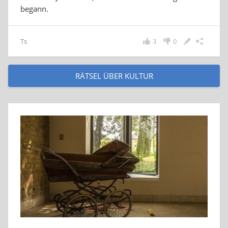
begann.
Ts
3
0
RÄTSEL ÜBER KULTUR