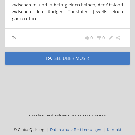
zwischen mi und fa betrug einen halben, der Abstand
zwischen den übrigen Tonstufen jeweils einen
ganzen Ton.
Ts
0
0
RÄTSEL ÜBER MUSIK
Spielen und sehen Sie weitere Fragen
© GlobalQuiz.org |
Datenschutz-Bestimmungen
|
Kontakt
MUSIK QUIZ