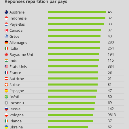
Réponses répartition par pays
45
Australie
32
Indonésie
33
Pays-Bas
37
Canada
43
Grèce
280
Allemagne
264
Italie
194
Royaume-Uni
115
Inde
384
États-Unis
53
France
51
Autriche
31
Suisse
47
Espagne
30
Brésil
69
Inconnu
142
Russie
9813
Pologne
37
Irlande
62
Ukraine