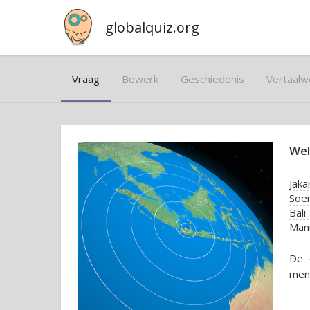
globalquiz.org
Vraag
Bewerk
Geschiedenis
Vertaalw
Wel
Jaka
Soe
Bali
Mani
De 
mens