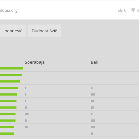
alquiz.org
0
0
Indonesië
Zuidoost-Azië
Soerabaja
Bali