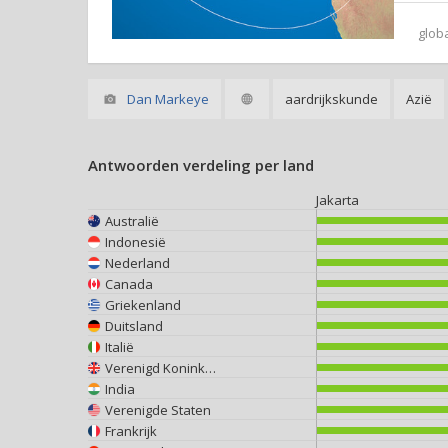
glob
Dan Markeye
aardrijkskunde
Azië
Antwoorden verdeling per land
Jakarta
Australië
Indonesië
Nederland
Canada
Griekenland
Duitsland
Italië
Verenigd Koninkrijk
India
Verenigde Staten
Frankrijk