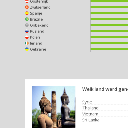
Oostenrijk
Zwitserland
Spanje
Brazilië
Onbekend
Rusland
Polen
Ierland
Oekraïne
Welk land werd ge
Syrië
Thailand
Vietnam
Sri Lanka