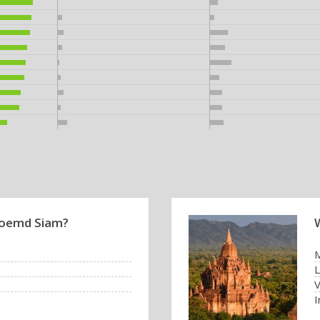
noemd Siam?
V
I