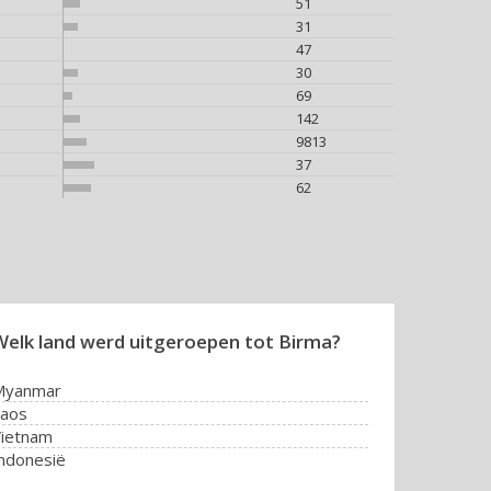
51
31
47
30
69
142
9813
37
62
Welk land werd uitgeroepen tot Birma?
Myanmar
Laos
ietnam
ndonesië