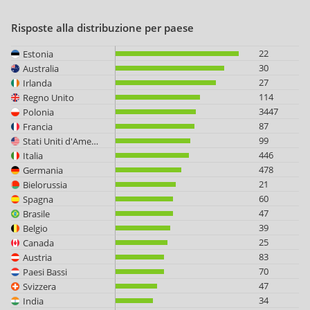
Risposte alla distribuzione per paese
22
Estonia
30
Australia
27
Irlanda
114
Regno Unito
3447
Polonia
87
Francia
99
Stati Uniti d'America
446
Italia
478
Germania
21
Bielorussia
60
Spagna
47
Brasile
39
Belgio
25
Canada
83
Austria
70
Paesi Bassi
47
Svizzera
34
India