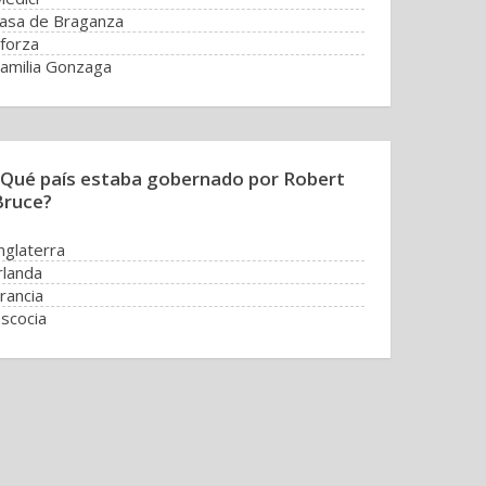
asa de Braganza
forza
amilia Gonzaga
¿Qué país estaba gobernado por Robert
Bruce?
nglaterra
rlanda
rancia
scocia