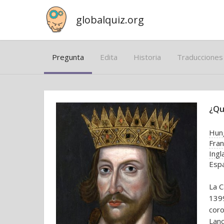
globalquiz.org
Pregunta
Edita
Historia
Traducciones
¿Qu
Hun
Fran
Ingl
Esp
La C
1399
coro
Lanc