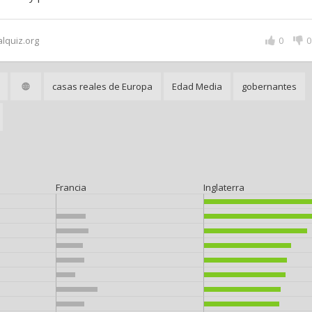
alquiz.org
0
0
casas reales de Europa
Edad Media
gobernantes
Francia
Inglaterra