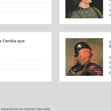
c
S
F
 familia que
I
I
F
E
experiencia en nuestro sitio web.