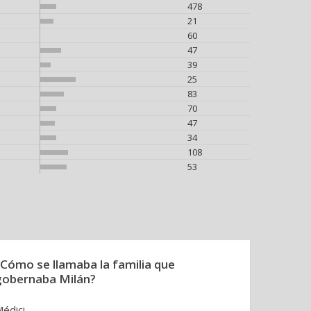
478
21
60
47
39
25
83
70
47
34
108
53
¿Cómo se llamaba la familia que
gobernaba Milán?
édici