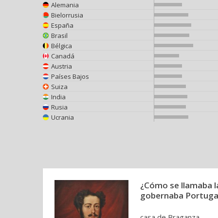
Alemania
Bielorrusia
España
Brasil
Bélgica
Canadá
Austria
Países Bajos
Suiza
India
Rusia
Ucrania
¿Cómo se llamaba la
gobernaba Portuga
casa de Braganza