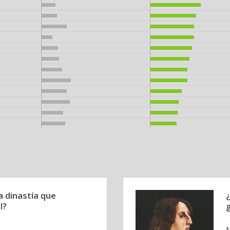
 dinastía que
l?
M