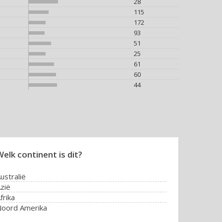
28
115
172
93
51
25
61
60
44
elk continent is dit?
ustralië
zië
frika
oord Amerika