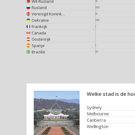
Wit-Rusland
Rusland
Verenigd Koninkrijk
Oekraïne
Frankrijk
Canada
Oostenrijk
Spanje
Brazilië
Welke stad is de ho
Sydney
Melbourne
Canberra
Wellington