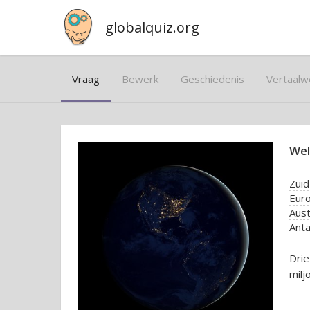
globalquiz.org
Vraag
Bewerk
Geschiedenis
Vertaalw
Wel
Zuid
Eur
Aust
Anta
Drie
milj