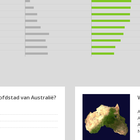
ofdstad van Australië?
W
A
A
A
N