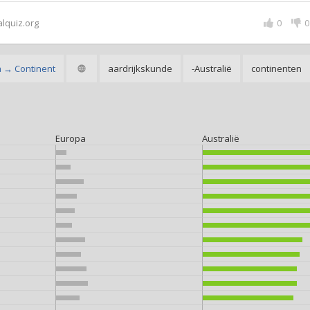
alquiz.org
0
0
a → Continent
aardrijkskunde
-Australië
continenten
Europa
Australië