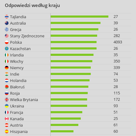
Odpowiedzi według kraju
27
Tajlandia
39
Australia
26
Grecja
282
Stany Zjednoczone
4093
Polska
26
Kazachstan
35
Irlandia
350
Włochy
339
Niemcy
74
Indie
53
Holandia
28
Białoruś
115
Rosja
172
Wielka Brytania
93
Ukraina
51
Francja
25
Kanada
61
Austria
60
Hiszpania